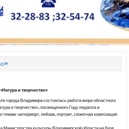
во»
«Натура и творчество»
оле города Владимира состоялась работа жюри областного
тура и творчество», посвященного Году педагога и
о темам: натюрморт, пейзаж, портрет, сюжетная композиция
за Министерства культуры Владимирской области на базе