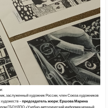
и:
ник, заслуженный художник России, член Союза художников
 художеств –
председатель жюри
;
Ершова Марина
делом ГБОУДПО «Учебно-методический информационный