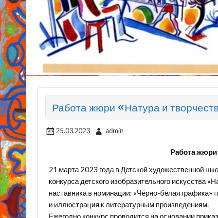
Работа жюри «Натура и творчест
25.03.2023
admin
Работа жюри 
21 марта 2023 года в Детской художественной шк
конкурса детского изобразительного искусства «На
наставника в номинации: «Чёрно-белая графика» п
и иллюстрация к литературным произведениям.
Ежегодно конкурс проводится на основании прика