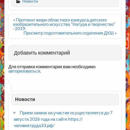
Новости
Навигация
« Протокол жюри областного конкурса детского
по
изобразительного искусства “Натура и творчество”
записям
-2019.
Просмотр подготовительного отделения ДХШ »
Добавить комментарий
Для отправки комментария вам необходимо
авторизоваться
.
Новости
Прием заявок на участие осуществляется до 7
августа 2026 года на сайте https://
человектруда33.рф/