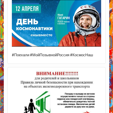
#Поехали #МойПозывнойРоссия #КосмосНаш