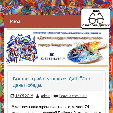
Детская художественная
школа
Menu
Выставка работ учащихся ДХШ “Это
День Победы.
16.05.2019
admin
Leave a comment
9 мая вся наша огромная страна отмечает 74-ю
годовщину со дня великой Победы. Этот праздник в