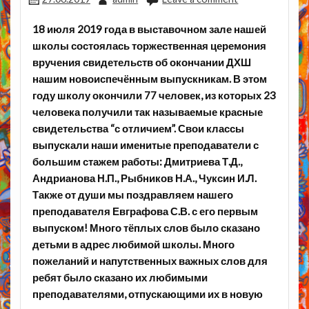
18 июля 2019 года в выставочном зале нашей
школы состоялась торжественная церемония
вручения свидетельств об окончании ДХШ
нашим новоиспечённым выпускникам. В этом
году школу окончили 77 человек, из которых 23
человека получили так называемые красные
свидетельства “с отличием”. Свои классы
выпускали наши именитые преподаватели с
большим стажем работы: Дмитриева Т.Д.,
Андрианова Н.П., Рыбников Н.А., Чуксин И.Л.
Также от души мы поздравляем нашего
преподавателя Евграфова С.В. с его первым
выпуском! Много тёплых слов было сказано
детьми в адрес любимой школы. Много
пожеланий и напутственных важных слов для
ребят было сказано их любимыми
преподавателями, отпускающими их в новую