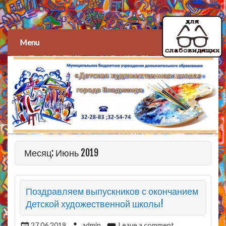
Детская художественная
школа
Menu
Месяц: Июнь 2019
Поздравляем выпускников с окончанием
Детской художественной школы!
27.06.2019
admin
Leave a comment