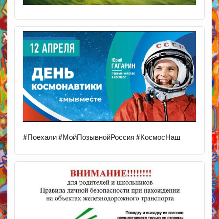
#Поехали #МойПозывнойРоссия #КосмосНаш