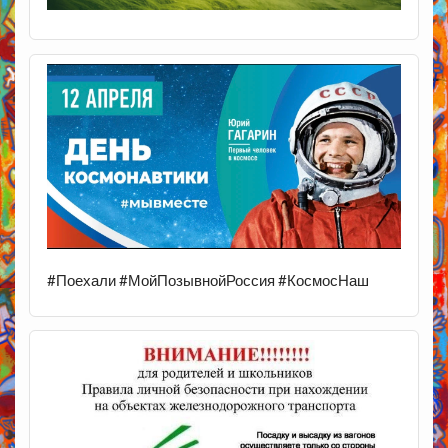
#Поехали #МойПозывнойРоссия #КосмосНаш