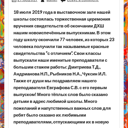
18 июля 2019 года в выставочном зале нашей
школы состоялась торжественная церемония
вручения свидетельств об окончании ДХШ
нашим новоиспечённым выпускникам. В этом
году школу окончили 77 человек, из которых 23
человека получили так называемые красные
свидетельства “с отличием”. Свои классы
выпускали наши именитые преподаватели с
большим стажем работы: Дмитриева Т.Д.,
Андрианова Н.П., Рыбников Н.А., Чуксин И.Л.
Также от души мы поздравляем нашего
преподавателя Евграфова С.В. с его первым
выпуском! Много тёплых слов было сказано
детьми в адрес любимой школы. Много
пожеланий и напутственных важных слов для
ребят было сказано их любимыми
преподавателями, отпускающими их в новую