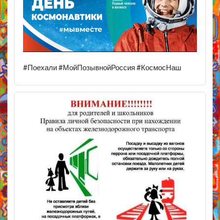
#Поехали #МойПозывнойРоссия #КосмосНаш