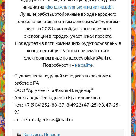
инициатив
(фондкультурныхинициатив.рф).
Лучшие работы, отобранные в ходе народного
голосования и экспертным советом «АиФ», летом-
осенью 2023 года войдут в выставочные
экспозиции в городах-участниках проекта.
Победители в пяти номинациях будут объявлены в
конце сентября. Работы принимаются в
электронном виде по адресу plakat@aif.ru.
Подробности –
на сайте.
С уважением, ведущий менеджер по рекламе и
работе с РА
ООО “Аргументы и Факты-Владимир”
Александра Геннадьевна Красильникова
тел.: +7 (904)252-88-37; 8(4922) 47-25-93, 47-25-
95
эл. почта: algenkras@mail.ru
Конкурсы
,
Новости