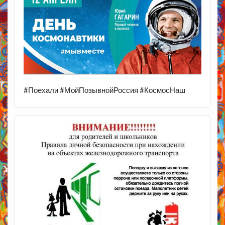
#Поехали #МойПозывнойРоссия #КосмосНаш