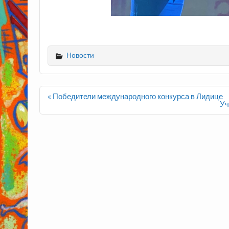
Новости
Навигация
« Победители международного конкурса в Лидице
по
Уч
записям