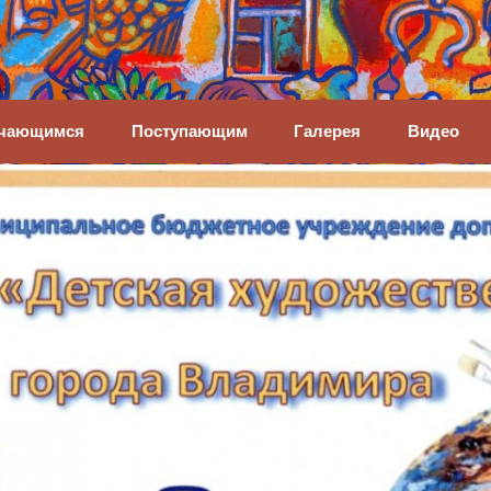
енная школа
чающимся
Поступающим
Галерея
Видео