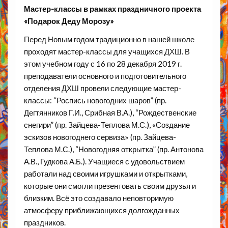
Мастер-классы в рамках праздничного проекта
«Подарок Деду Морозу»
Перед Новым годом традиционно в нашей школе
проходят мастер-классы для учащихся ДХШ. В
этом учебном году с 16 по 28 декабря 2019 г.
преподаватели основного и подготовительного
отделения ДХШ провели следующие мастер-
классы: “Роспись новогодних шаров” (пр.
Дегтянников Г.И., Срибная В.А.), “Рождественские
снегири” (пр. Зайцева-Теплова М.С.), «Создание
эскизов новогоднего сервиза» (пр. Зайцева-
Теплова М.С.), “Новогодняя открытка” (пр. Антонова
А.В., Гудкова А.Б.). Учащиеся с удовольствием
работали над своими игрушками и открытками,
которые они смогли презентовать своим друзья и
близким. Всё это создавало неповторимую
атмосферу приближающихся долгожданных
праздников.