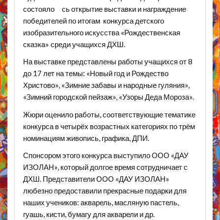
состояло сь открытие выставки и награждение
победителей по итогам конкурса детского
изобразительного искусства «Рождественская
сказка» среди учащихся ДХШ.
На выставке представлены работы учащихся от 8
до 17 лет на темы: «Новый год и Рождество
Христово», «Зимние забавы и народные гуляния»,
«Зимний городской пейзаж», «Узоры Деда Мороза».
Жюри оценило работы, соответствующие тематике
конкурса в четырёх возрастных категориях по трём
номинациям живопись, графика, ДПИ.
Спонсором этого конкурса выступило ООО «ДАУ
ИЗОЛАН», который долгое время сотрудничает с
ДХШ. Представители ООО «ДАУ ИЗОЛАН»
любезно предоставили прекрасные подарки для
наших учеников: акварель, масляную пастель,
гуашь, кисти, бумагу для акварели и др.