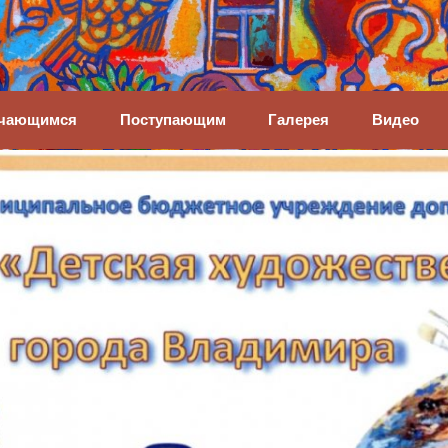
енная школа
чающимся
Поступающим
Галерея
Видео