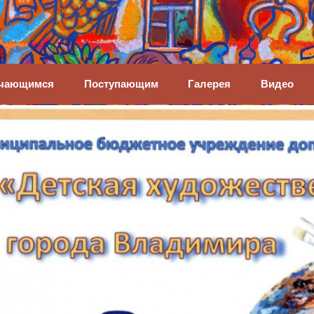
енная школа
чающимся
Поступающим
Галерея
Видео