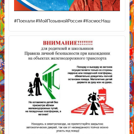
#Поехали #МойПозывнойРоссия #КосмосНаш