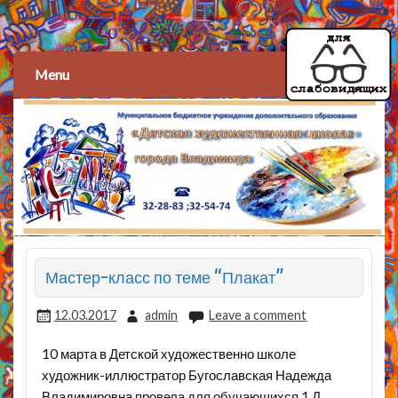
Детская художественная
школа
Menu
Мастер-класс по теме “Плакат”
12.03.2017
admin
Leave a comment
10 марта в Детской художественно школе
художник-иллюстратор Бугославская Надежда
Владимировна провела для обучающихся 1 Д