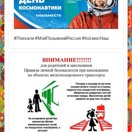
#Поехали #МойПозывнойРоссия #КосмосНаш