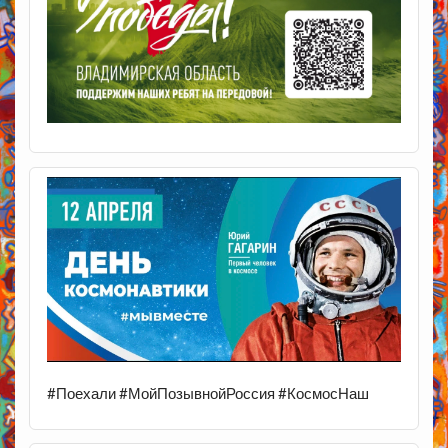
#Поехали #МойПозывнойРоссия #КосмосНаш