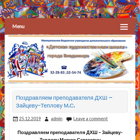
Детская художественная
школа
Menu
Поздравляем преподавателя ДХШ –
Зайцеву-Теплову М.С.
25.12.2019
admin
Leave a comment
Поздравляем преподавателя ДХШ – Зайцеву-
Теплову Марию Сергеевну