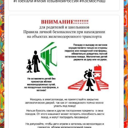
#Поехали #МойПозывнойРоссия #КосмосНаш