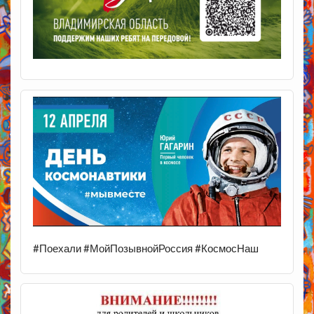
#Поехали #МойПозывнойРоссия #КосмосНаш