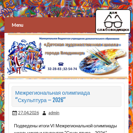
Детская художественная
школа
Menu
Межрегиональная олимпиада
“Скульптура – 2026”
27.04.2026
admin
Подведены итоги VI Межрегиональной олимпиады
школьников и студентов “Скульптура – 2026”