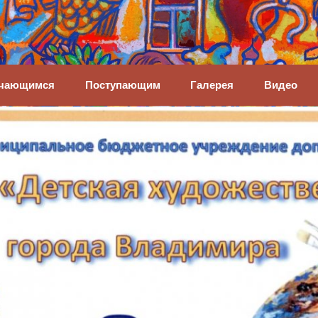
енная школа
чающимся
Поступающим
Галерея
Видео