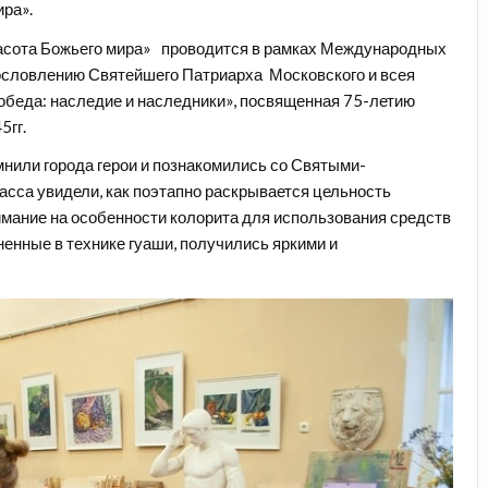
ира».
расота Божьего мира» проводится в рамках Международных
ословлению Святейшего Патриарха Московского и всея
Победа: наследие и наследники», посвященная 75-летию
5гг.
мнили города герои и познакомились со Святыми-
асса увидели, как поэтапно раскрывается цельность
имание на особенности колорита для использования средств
енные в технике гуаши, получились яркими и