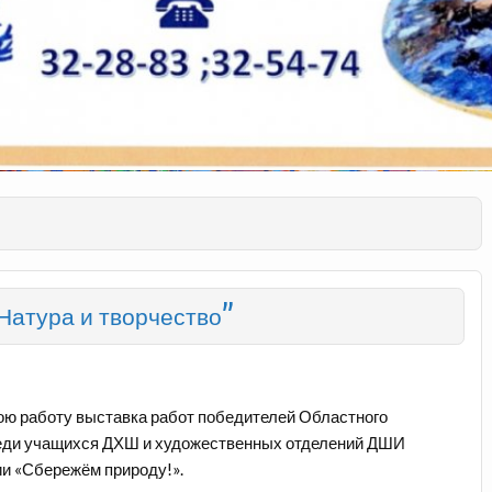
Натура и творчество”
ою работу выставка работ победителей Областного
среди учащихся ДХШ и художественных отделений ДШИ
ии «Сбережём природу!».