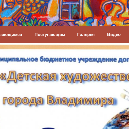
енная школа
чающимся
Поступающим
Галерея
Видео