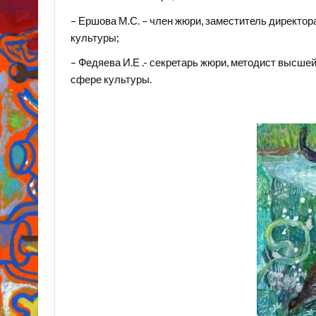
– Ершова М.С. – член жюри, заместитель директо
культуры;
– Федяева И.Е .- секретарь жюри, методист высше
сфере культуры.