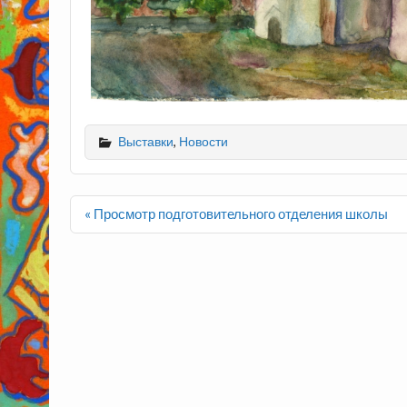
Выставки
,
Новости
Навигация
« Просмотр подготовительного отделения школы
по
записям