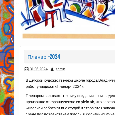
Пленэр -2024
31.05.2024
admin
В Детской художественной школе города Владимира
работ учащихся «Пленэр- 2024».
Пленэром называют технику создания произведени
произошло от французского en plein air, что пере
живописи работают вне студий и стараются запеча
среде под воздействием погоды и солнечных луче