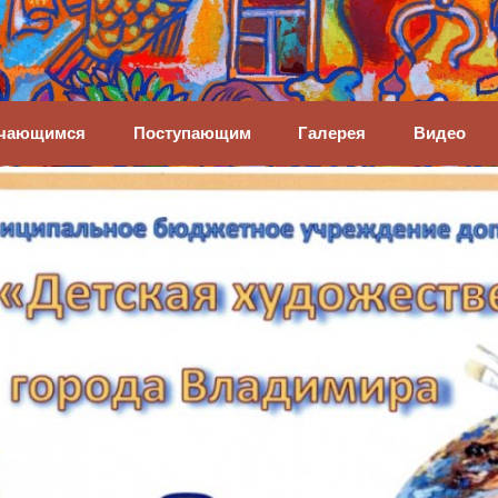
енная школа
чающимся
Поступающим
Галерея
Видео