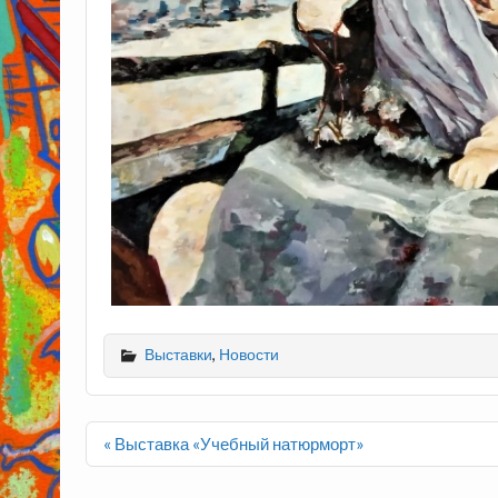
Выставки
,
Новости
Навигация
« Выставка «Учебный натюрморт»
по
записям