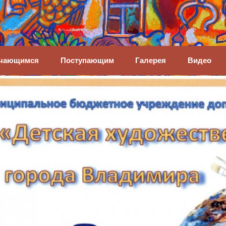
енная школа
чающимся
Поступающим
Галерея
Видео