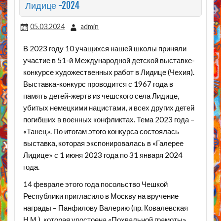
Лидице -2024
05.03.2024
admin
В 2023 году 10 учащихся нашей школы приняли
участие в 51-й Международной детской выставке-
конкурсе художественных работ в Лидице (Чехия).
Выставка-конкурс проводится с 1967 года в
память детей-жертв из чешского села Лидице,
убитых немецкими нацистами, и всех других детей
погибших в военных конфликтах. Тема 2023 года –
«Танец». По итогам этого конкурса состоялась
выставка, которая экспонировалась в «Галерее
Лидице» с 1 июня 2023 года по 31 января 2024
года.
14 феврале этого года посольство Чешкой
Республики пригласило в Москву на вручение
награды – Панфилову Валерию (пр. Ковалевская
Н.М.), которая удостоена «Похвальной грамоты».