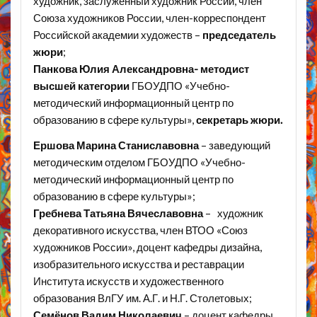
художник, заслуженный художник России, член
Союза художников России, член-корреспондент
Российской академии художеств –
председатель
жюри
;
Панкова Юлия Александровна-
методист
высшей категории
ГБОУДПО «Учебно-
методический информационный центр по
образованию в сфере культуры»,
секретарь жюри.
Ершова Марина Станиславовна
– заведующий
методическим отделом ГБОУДПО «Учебно-
методический информационный центр по
образованию в сфере культуры»;
Гребнева Татьяна Вячеславовна
– художник
декоративного искусства, член ВТОО «Союз
художников России», доцент кафедры дизайна,
изобразительного искусства и реставрации
Института искусств и художественного
образования ВлГУ им. А.Г. и Н.Г. Столетовых;
Семёнов Вадим Николаевич
– доцент кафедры