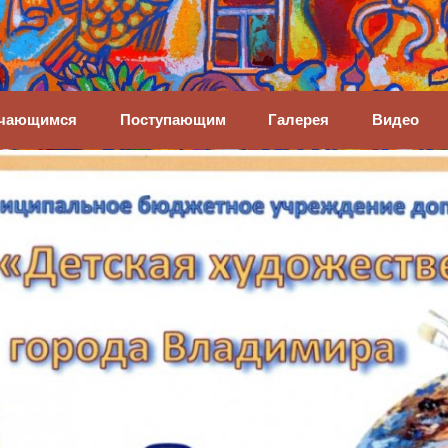
енная школа
чающимся
Поступающим
Галерея
Видео