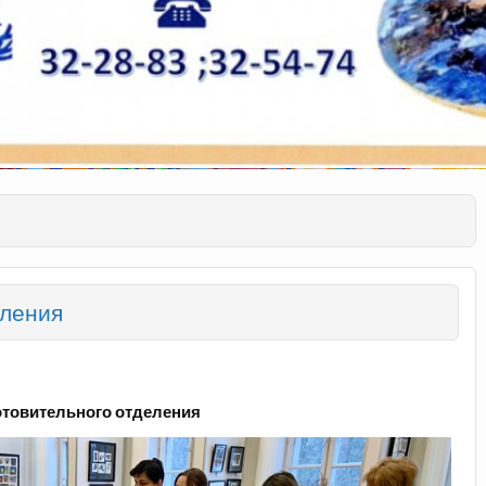
еления
отовительного отделения