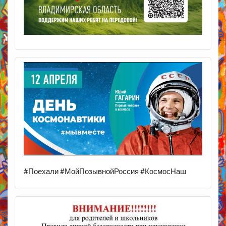
#Поехали #МойПозывнойРоссия #КосмосНаш