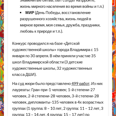
знаменитые битвы, быт солдат на фронте,
жизнь мирного населения во время войны и т.п.)
МИР
(День Победы, восстановление
разрушенного хозяйства, жизнь людей в
мирное время, моя семья, дружба, праздники,
любовь к природе и т.п.).
Конкурс проводился на базе «Детской
художественной школы» города Владимира с 15
января по 30 апреля. В нём приняли участие 35
школ Владимирской области (3 детские
художественные школы, 32 художественных
класса ДШИ).
На суд жюри было представлено
499 работ
. Из них
лауреаты: Гран-при-1 человек; 1-й степени-27
человек, 2-й степени-28 человек, 3-й степени-28
человек, дипломанты-135 человек в 4х возрастных
группах (1 группа: 8 – 10 лет, 2 группа: 11 – 12 лет, 3
группа: 13 – 14 лет, 4 группа: 15 – 17 лет) по