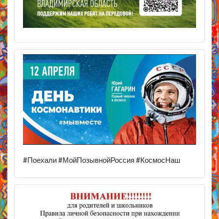
#Поехали #МойПозывнойРоссия #КосмосНаш