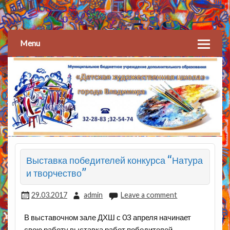
Детская художественная
школа
Menu
Выставка победителей конкурса “Натура
и творчество”
29.03.2017
admin
Leave a comment
В выставочном зале ДХШ с 03 апреля начинает
свою работу выставка работ победителей