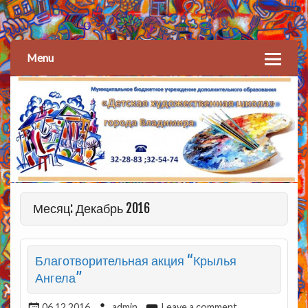
Детская художественная
школа
Menu
Месяц: Декабрь 2016
Благотворительная акция “Крылья
Ангела”
06.12.2016
admin
Leave a comment