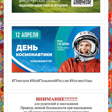
#Поехали #МойПозывнойРоссия #КосмосНаш