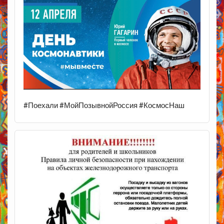
#Поехали #МойПозывнойРоссия #КосмосНаш