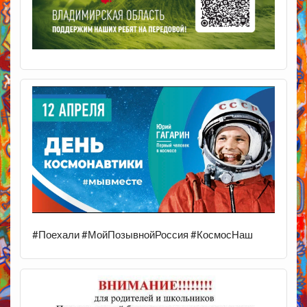
#Поехали #МойПозывнойРоссия #КосмосНаш