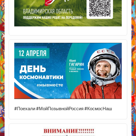
#Поехали #МойПозывнойРоссия #КосмосНаш