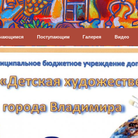
енная школа
чающимся
Поступающим
Галерея
Видео