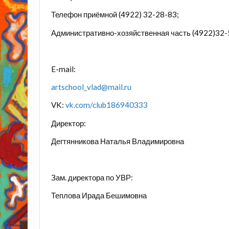
Телефон приёмной
(4922) 32-28-83;
Административно-хозяйственная часть
(4922)
32-
E-mail:
artschool_vlad@mail.ru
VK:
vk.com/club186940333
Директор:
Дегтянникова Наталья Владимировна
Зам. директора по УВР:
Теплова Ирада Бешимовна