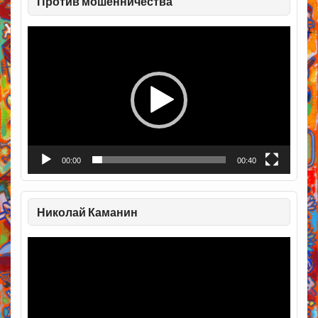
Против мошенничества
Видеоплеер
00:00
00:40
Николай Каманин
Видеоплеер