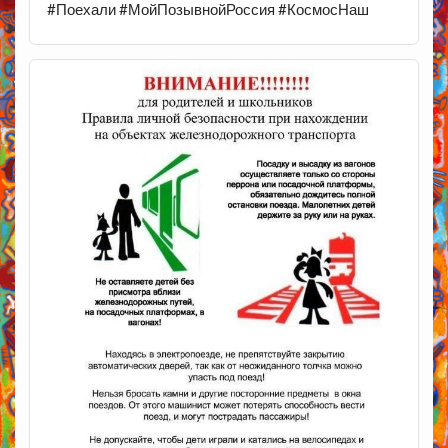
#Поехали #МойПозывнойРоссия #КосмосНаш