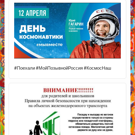
#Поехали #МойПозывнойРоссия #КосмосНаш