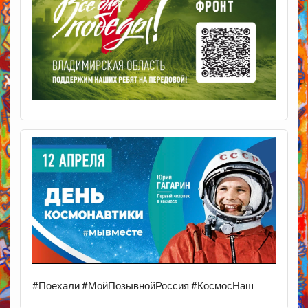
#Поехали #МойПозывнойРоссия #КосмосНаш