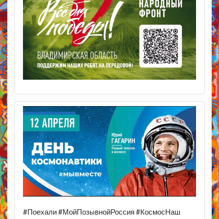
#Поехали #МойПозывнойРоссия #КосмосНаш