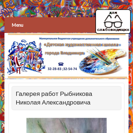
Детская художественная
школа
Menu
Галерея работ Рыбникова
Николая Александровича